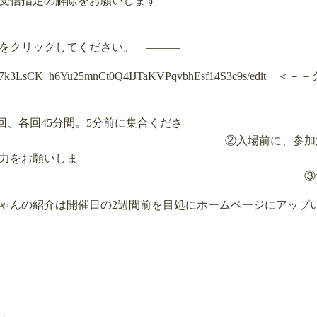
受信指定の解除をお願いします
をクリックしてください。 ―――
d/1C7k3LsCK_h6Yu25mnCt0Q4IJTaKVPqvbhEsf14S3c9s/edit
＜－－
:00の3回、各回45分間。5分前に集合くださ
前に、参加注意事項の確認
力をお願いしま
③予約時間より入
ゃんの紹介は開催日の2週間前を目処にホームページにアップ