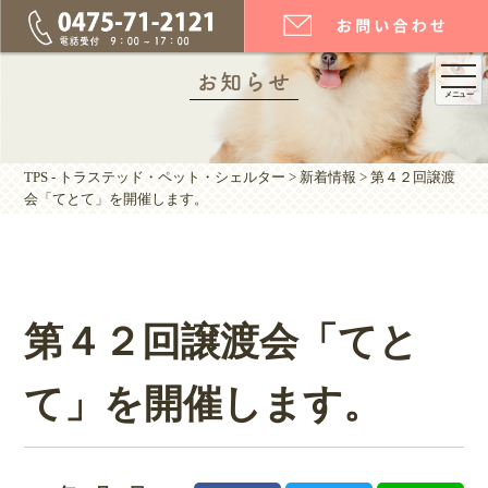
togg
お知らせ
メニュー
navi
TPS - トラステッド・ペット・シェルター
>
新着情報
>
第４２回譲渡
会「てとて」を開催します。
第４２回譲渡会「てと
て」を開催します。