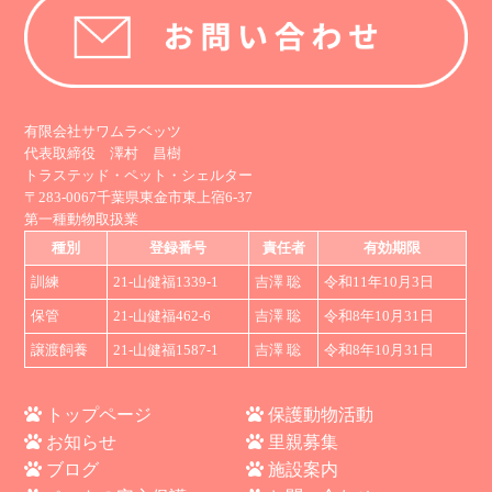
有限会社サワムラベッツ
代表取締役 澤村 昌樹
トラステッド・ペット・シェルター
〒283-0067千葉県東金市東上宿6-37
第一種動物取扱業
種別
登録番号
責任者
有効期限
訓練
21-山健福1339-1
吉澤 聡
令和11年10月3日
保管
21-山健福462-6
吉澤 聡
令和8年10月31日
譲渡飼養
21-山健福1587-1
吉澤 聡
令和8年10月31日
トップページ
保護動物活動
お知らせ
里親募集
ブログ
施設案内