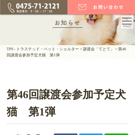
togg
お知らせ
メニュー
navi
TPS - トラステッド・ペット・シェルター
>
譲渡会「てとて」
>
第46
回譲渡会参加予定犬猫 第1弾
第46回譲渡会参加予定犬
猫 第1弾