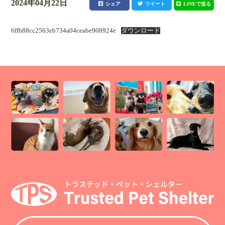
2024年04月22日
シェア
ツイート
LINEで送る
6ffb88cc2563eb734a04ceabe908924e
ダウンロード