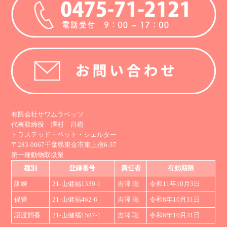
有限会社サワムラベッツ
代表取締役 澤村 昌樹
トラステッド・ペット・シェルター
〒283-0067千葉県東金市東上宿6-37
第一種動物取扱業
種別
登録番号
責任者
有効期限
訓練
21-山健福1339-1
吉澤 聡
令和11年10月3日
保管
21-山健福462-6
吉澤 聡
令和8年10月31日
譲渡飼養
21-山健福1587-1
吉澤 聡
令和8年10月31日