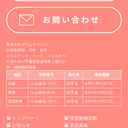
有限会社サワムラベッツ
代表取締役 澤村 昌樹
トラステッド・ペット・シェルター
〒283-0067千葉県東金市東上宿6-37
第一種動物取扱業
種別
登録番号
責任者
有効期限
訓練
21-山健福1339-1
吉澤 聡
令和11年10月3日
保管
21-山健福462-6
吉澤 聡
令和8年10月31日
譲渡飼養
21-山健福1587-1
吉澤 聡
令和8年10月31日
トップページ
保護動物活動
お知らせ
里親募集