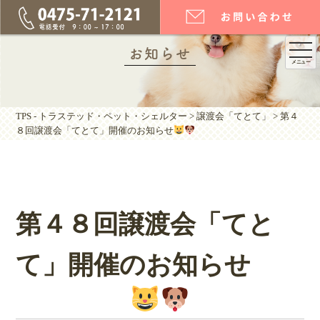
togg
お知らせ
メニュー
navi
TPS - トラステッド・ペット・シェルター
>
譲渡会「てとて」
>
第４
８回譲渡会「てとて」開催のお知らせ
第４８回譲渡会「てと
て」開催のお知らせ