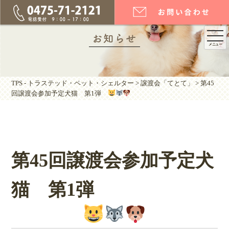
togg
お知らせ
メニュー
navi
TPS - トラステッド・ペット・シェルター
>
譲渡会「てとて」
>
第45
回譲渡会参加予定犬猫 第1弾
第45回譲渡会参加予定犬
猫 第1弾