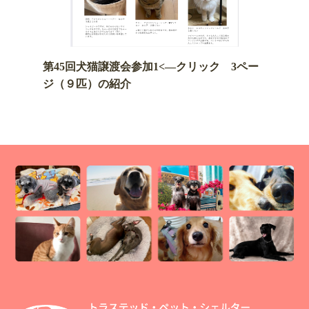
第45回犬猫譲渡会参加1
<—クリック 3ペー
ジ（９匹）の紹介